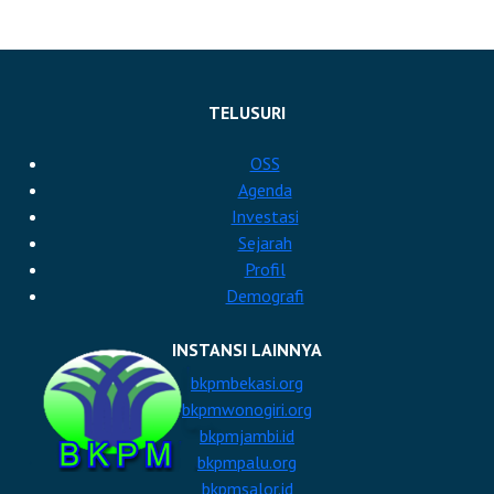
TELUSURI
OSS
Agenda
Investasi
Sejarah
Profil
Demografi
INSTANSI LAINNYA
bkpmbekasi.org
bkpmwonogiri.org
bkpmjambi.id
bkpmpalu.org
bkpmsalor.id