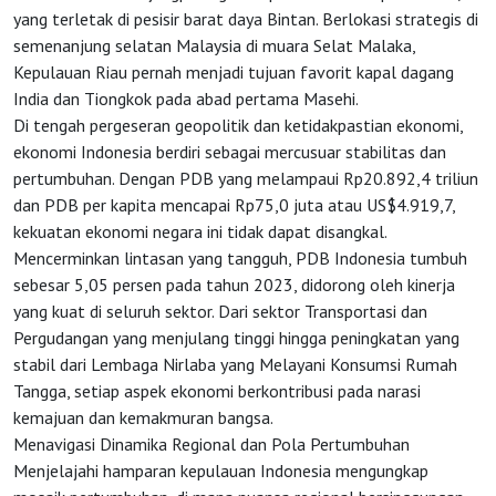
HOME
yang terletak di pesisir barat daya Bintan. Berlokasi strategis di
semenanjung selatan Malaysia di muara Selat Malaka,
OSS
Kepulauan Riau pernah menjadi tujuan favorit kapal dagang
India dan Tiongkok pada abad pertama Masehi.
Di tengah pergeseran geopolitik dan ketidakpastian ekonomi,
Agenda
ekonomi Indonesia berdiri sebagai mercusuar stabilitas dan
pertumbuhan. Dengan PDB yang melampaui Rp20.892,4 triliun
dan PDB per kapita mencapai Rp75,0 juta atau US$4.919,7,
Investasi
kekuatan ekonomi negara ini tidak dapat disangkal.
Mencerminkan lintasan yang tangguh, PDB Indonesia tumbuh
sebesar 5,05 persen pada tahun 2023, didorong oleh kinerja
yang kuat di seluruh sektor. Dari sektor Transportasi dan
Pergudangan yang menjulang tinggi hingga peningkatan yang
stabil dari Lembaga Nirlaba yang Melayani Konsumsi Rumah
Tangga, setiap aspek ekonomi berkontribusi pada narasi
kemajuan dan kemakmuran bangsa.
Menavigasi Dinamika Regional dan Pola Pertumbuhan
Menjelajahi hamparan kepulauan Indonesia mengungkap